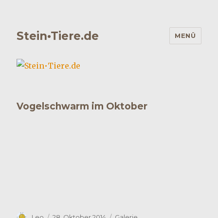
Stein•Tiere.de
MENÜ
Vogelschwarm im Oktober
Autor
Veröffentlicht
Format
Leo
28. Oktober 2014
Galerie